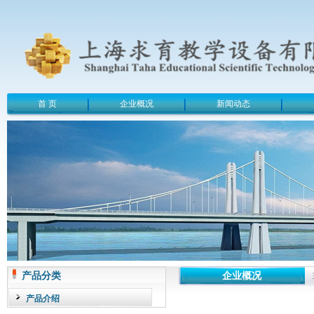
首 页
企业概况
新闻动态
产品分类
企业概况
产品介绍