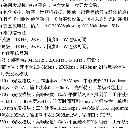
(5) 采用大规模FPGA平台，包含大量二次开发实验。
(6) 包含模拟、数字、计算机数据、图像、语音等信号光纤传输通
(7) 具备多机组网通信功能，多台实验设备之间可以通过光纤连
8) 交直流电源。输入：AC 220V&plusmn;10% 50&plusmn;5Hz
(9) 模拟信号源
正弦波：1KHz、2KHz，幅度0－5V连续可调；
三角波：1KHz、2KHz，幅度0－5V连续可调。
10) 数字信号源
方波：频率为2.048MHz，256KHz，64KHz，可设；
基带信号：速率为2.048Mbps，256Kbps，64Kbps的24位数
11) 光发收模块
310 nm光发模块：工作速率&le;155Mbps，中心波长1310 &plusm
电流&le;35mA，输出功率0.2~0.6mW，光纤特性：单模FC型接口
1310 nm光收模块：高响应度InGaAs平面结构PIN探测器，工作波长
&le;3dBm，3dB带宽2GHz，响应时间可到0.5ns，光纤特性：单
550 nm光发模块：工作速率&le;2.5Gbps，中心波长1550 &plusm
电流&le;35mA，输出功率&le;500&mu;W，光接口：FC型。
1550 nm光收模块：高响应度InGaAs平面结构PIN探测器，工作波长