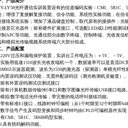
一、产品简介
QY-LY58光纤通信实训装置设有的信道编码实验：CMI、5B1C
能；增强了复接解复接功能、信令功能、系统性实验功能，在信
叫接续系统实验；增加了液晶键盘控制，取代原有的接插件；光
连接其它光器件；留有硬件扩展接口，可选配LED或LD性能测
控制APC等功能。光通信部分由数字终端、控制终端、光收发信
端和模拟光传输视频系统终端六大部分组成。
二、产品配置
1.220V过压和漏电保护装置，实训台工作电压为：＋5V、－5V、＋
2.实验用低速1310波长光收发端机一个，数据速率可以是直流DC
20MHZ示波器观测。波长为1550的激光器（探测器）单模光纤
3.内置误码测试仪功能，无需外配误码仪（测光检测机灵敏度）
4.留有外置误码测试仪测试接口
5.留有计算机数据传输9针串口和数字图像光纤传输USB接口电路
6.模拟/数字电话光纤传输，带完整的电话呼叫接续功能。
7.带有标准E1接口，线路时钟可编程（从1个时隙至32个时隙即64KHZ
8.数字信号产生及码型变换和同步时钟均由CPLD可编程器件实
9.有CMI、5B1C、5B6B码型实验。
10.具有扰码解码功能。