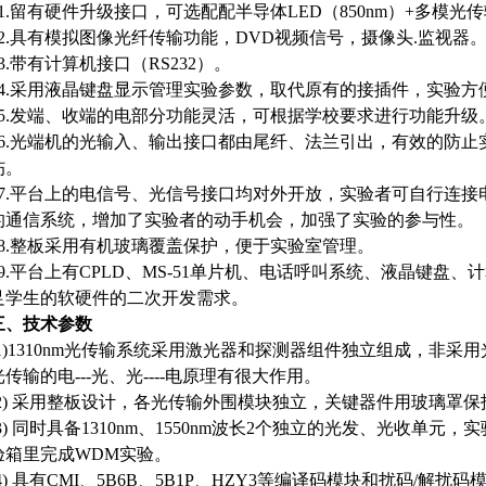
11.留有硬件升级接口，可选配配半导体LED（850nm）+多模光
12.具有模拟图像光纤传输功能，DVD视频信号，摄像头.监视器
13.带有计算机接口（RS232）。
14.采用液晶键盘显示管理实验参数，取代原有的接插件，实验方
15.发端、收端的电部分功能灵活，可根据学校要求进行功能升级
16.光端机的光输入、输出接口都由尾纤、法兰引出，有效的防
伤。
17.平台上的电信号、光信号接口均对外开放，实验者可自行连
的通信系统，增加了实验者的动手机会，加强了实验的参与性。
18.整板采用有机玻璃覆盖保护，便于实验室管理。
19.平台上有CPLD、MS-51单片机、电话呼叫系统、液晶键盘
足学生的软硬件的二次开发需求。
三、技术参数
(1)1310nm光传输系统采用激光器和探测器组件独立组成，非
光传输的电---光、光----电原理有很大作用。
(2) 采用整板设计，各光传输外围模块独立，关键器件用玻璃罩
(3) 同时具备1310nm、1550nm波长2个独立的光发、光收单
验箱里完成WDM实验。
(4) 具有CMI、5B6B、5B1P、HZY3等编译码模块和扰码/解扰码