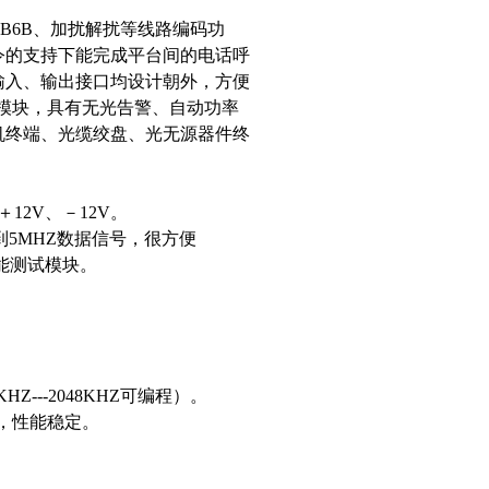
、5B6B、加扰解扰等线路编码功
令的支持下能完成平台间的电话呼
输入、输出接口均设计朝外，方便
试模块，具有无光告警、自动功率
机终端、光缆绞盘、光无源器件终
12V、－12V。
到5MHZ数据信号，很方便
性能测试模块。
。
。
---2048KHZ可编程）。
现，性能稳定。