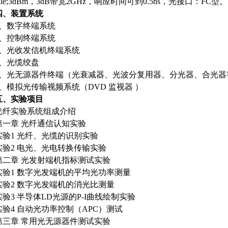
&le;3dBm，3dB带宽2GHz，响应时间可到0.5ns，光接口：FC型。
四、装置系统
1、数字终端系统
2、控制终端系统
3、光收发信机终端系统
4、光缆绞盘
5、光无源器件终端（光衰减器、光波分复用器、分光器、合光器
6、模拟光传输视频系统（DVD 监视器 ）
五、实验项目
光纤实验系统组成介绍
第一章 光纤通信认知实验
实验1 光纤、光缆的识别实验
实验2 电光、光电转换传输实验
第二章 光发射端机指标测试实验
实验1 数字光发端机的平均光功率测量
实验2 数字光发端机的消光比测量
实验3 半导体LD光源的P-I曲线绘制实验
实验4 自动光功率控制（APC）测试
第三章 常用光无源器件测试实验