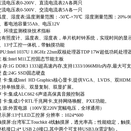
直流电压表0-200V、直流电流表2A各两只
交流电压表0-500V、交流电流表5A各一只
温度、湿度表:温度测量范围：-50℃-+70℃ 湿度测量范围：20%-9
5、蓄电池容量55Ah、电压12V
6、环境监测模块技术指标
含有照度计、温度表、湿度表，单片机时钟系统，实现时间的显
7、13寸工控一体机，带触摸功能
PU:Intel 1037U 1.8GHz 22nm双核处理器TDP 17W超低功耗处理
 板:Intel M11工控固态节能主板
 存:1G DDR3 1333超高速内存,支持1333/1066MHz内存,最大可
硬 盘:24G SSD固态硬盘
 卡:集成Intel HD Graphics核心显卡,提供VGA、LVDS、双HD
支持单独显示、双显复制、双显扩展。
声 卡:集成ALC662 6声道高保真音频控制器
网 卡:集成1个RTL千兆网卡,支持网络唤醒、PXE功能。
电 源:外置电源（100V至220V宽幅电压，全球通用）
显示屏:13寸LED工控屏 分辨率：1024*600
触摸屏:台湾军工Touchkit 4线触摸屏，透光率高；性能稳定，触
整机接口:4* USB 2.0接口,其中两个可支持USB3.0(需定制)，