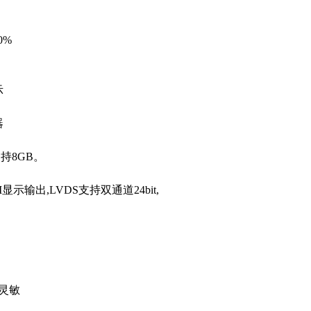
0%
示
器
支持8GB。
MI显示输出,LVDS支持双通道24bit,
摸灵敏