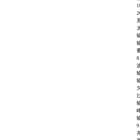
1
2
输
输
欠
过