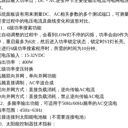
其跟踪最大功率点；DC－AC逆变环节主要使输出电流与电网电
数。
系统面板设有用来测量DC、AC相关参数的多个测试端口，可测量D
逆变过程中的电压电流及曲线变化和波形对比。
9.1、6级功率搜索功能
在自动调整的过程中，会看到LOW灯不停的闪烁，功率会由0作
率，重启最多为6次，然后进入功率锁定状态，锁定时ST灯长亮。
在进行6级功率搜索程序时，所需的时间为10分钟。
宽电压输入：15-32VDC
输出功率 ：400W
二级功率变压转换
高频双向并网，单向并网功能
高频直接调制，AC半波合成
双向并网方式：直接负载消耗，逆向传输AC电流
单向并网方式：直接负载消耗，禁止逆向传输AC电流
9.2、多频率输出功能，可适用于50Hz/60Hz频率的AC交流电
频率范围：45Hz~63Hz
直接连接到太阳能电池板（不需要连接电池）
10、太阳能控制器技术指标：