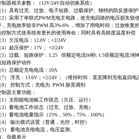
控制器相关参数：（12V/24V自动切换系统）
（1）具有过充、过放、电子短路、过载保护、独特的防反接保护
（2）采用了串联式PWM充电主电路，使充电回路的电压损失较
半，充电效率较非PWM 高3%-6% ，增加了用电时间；过放恢
动控制方式使系统有更长的使用寿命；同时具有高精度温度补偿
（3）欠压电压：12.0V；×2/24V
（4）超压保护：17V； ×2/24V
（5）过载、短路保护：1.25 倍额定电流60秒, 1.5倍额定电流5秒
流短路保护动作
（6）总额定充电电流：10A
（7） 浮充：13.6V；×2/24V；（维持时间：直至降到充电返回
（8） 控制方式：充电为 PWM 脉宽调剂
控制器主要功能：
（1）太阳能电池板工作状态（欠压、运行）
（2）蓄电池工作状态（过充、过放、充电）
（3）蓄电池电量指示（25%，50%，75%，100%）
（4） 输出模式设置（普通，光控，时控）
（5） 蓄电池充电电流，电压监测。
11、负载单元