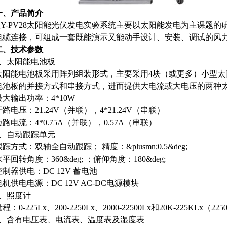
一、产品简介
QY-PV28太阳能光伏发电实验系统主要以太阳能发电为主课题
电缆连接，可组成一套既能演示又能动手设计、安装、调试的风
二、技术参数
1、太阳能电池板
太阳能电池板采用阵列组装形式，主要采用4块（或更多）小型太
电池板的并接方式和串接方式，进而提供大电流或大电压的两种
最大输出功率：4*10W
开路电压：21.24V（并联），4*21.24V（串联）
短路电流：4*0.75A（并联），0.57A（串联）
2、自动跟踪单元
跟踪方式：双轴全自动跟踪； 精度：&plusmn;0.5&deg;
水平回转角度：360&deg; ；俯仰角度：180&deg;
控制器供电：DC 12V 蓄电池
电机供电电源：DC 12V AC-DC电源模块
3、照度计
程：0-225Lx、200-2250Lx、2000-22500Lx和20K-225KLx
4、含有电压表、电流表、温度表及湿度表