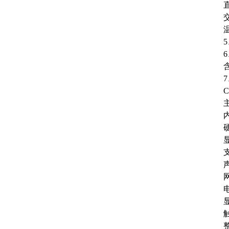
C
主
内
显