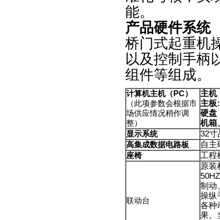
能。
产品硬件系统
桥门式起重机
以及控制手柄
组件等组成。
主机
计算机主机（PC）
主板
（此项参数会根据市
硬盘
场供应情况稍作调
机箱
整）
32
显示系统
自主
高集成数据电路板
工程
座椅
原装
50H
制动
操纵
联动台
各种
果。