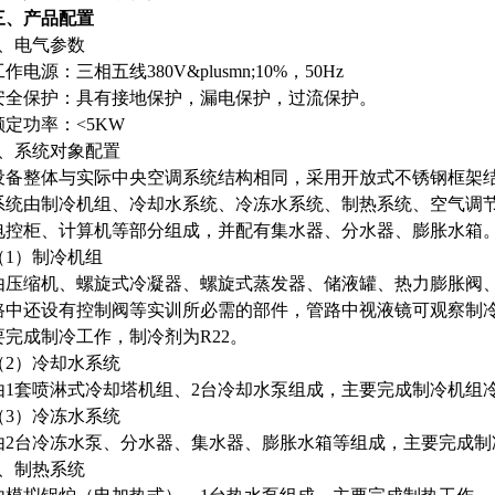
三、产品配置
1、电气参数
工作电源：三相五线380V&plusmn;10%，50Hz
安全保护：具有接地保护，漏电保护，过流保护。
额定功率：<5KW
2、系统对象配置
设备整体与实际中央空调系统结构相同，采用开放式不锈钢框架
系统由制冷机组、冷却水系统、冷冻水系统、制热系统、空气调
电控柜、计算机等部分组成，并配有集水器、分水器、膨胀水箱
（1）制冷机组
由压缩机、螺旋式冷凝器、螺旋式蒸发器、储液罐、热力膨胀阀
路中还设有控制阀等实训所必需的部件，管路中视液镜可观察制
要完成制冷工作，制冷剂为R22。
（2）冷却水系统
由1套喷淋式冷却塔机组、2台冷却水泵组成，主要完成制冷机组
（3）冷冻水系统
由2台冷冻水泵、分水器、集水器、膨胀水箱等组成，主要完成制
6、制热系统