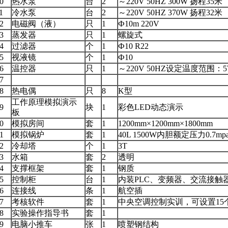
0
热水泵
台
2
～220V 50HZ 300W 扬程35米
1
冷水泵
台
2
～220V 50HZ 370W 扬程32米
2
电磁阀（液）
只
1
Ф10m 220V
3
蒸发器
只
1
螺旋式
4
过滤器
个
1
Ф10 R22
5
视液镜
个
1
Ф10
6
温控器
只
1
～220V 50HZ设定温度范围：5
7
8
热电偶
只
8
K型
工作原理模拟演示
9
块
1
彩色LED动态演示
板
0
模拟房间
套
1
1200mm×1200mm×1800mm
1
模拟锅炉
套
1
40L 1500W内胆额定压力0.7mp
2
冷却塔
个
1
3T
3
水箱
套
2
透明
4
支撑框架
套
1
钢质
5
控制柜
台
1
内装PLC、变频器、交流接触
6
连接线
条
1
航空插
7
考核软件
套
1
中央空调控制实训，可设置15
8
实验操作指导书
套
1
9
电脑小推车
张
1
喷塑钢结构