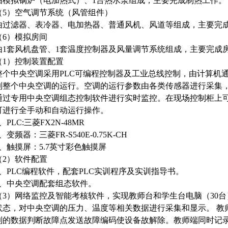
由模拟锅炉（电加热式）、1台热水泵组成，主要完成制热工作。
（5）空气调节系统（风管组件）
由过滤器、表冷器、电加热器、普通风机、风道等组成，主要完
（6）模拟房间
由1套风机盘管、1套温度控制器及风量调节系统组成，主要完成
（1）控制装置配置
整个中央空调采用PLC可编程控制器及工业总线控制，由计算机通
制整个中央空调的运行。空调的运行参数由各类传感器进行采集
通过专用中央空调组态控制软件进行实时监控。在现场控制柜上
可进行全手动和自动运行操作。
、PLC:三菱FX2N-48MR
、变频器：三菱FR-S540E-0.75K-CH
5、触摸屏：5.7英寸彩色触摸屏
（2）软件配置
2、PLC编程软件，配套PLC实训程序及实训指导书。
3、中央空调配套组态软件。
（3）网络监控及智能考核软件，实现教师台和学生台电脑（30
状态，对中央空调的压力、温度等相关数据进行采集和显示。 教
到的数据判断故障点发送故障编码使设备故解除。教师端同时记