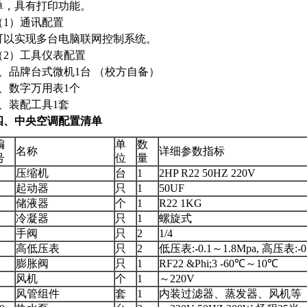
单，具有打印功能。
（1）通讯配置
可以实现多台电脑联网控制系统。
（2）工具仪表配置
1、品牌台式微机1台 （校方自备）
2、数字万用表1个
3、装配工具1套
四、中央空调配置清单
编
单
数
名称
详细参数指标
号
位
量
压缩机
台
1
2HP R22 50HZ 220V
起动器
只
1
50UF
储液器
个
1
R22 1KG
冷凝器
只
1
螺旋式
手阀
只
2
1/4
高低压表
只
2
低压表:-0.1～1.8Mpa, 高压表:-0
膨胀阀
只
1
RF22 &Phi;3 -60℃～10℃
风机
个
1
～220V
风管组件
套
1
内装过滤器、蒸发器、风机等