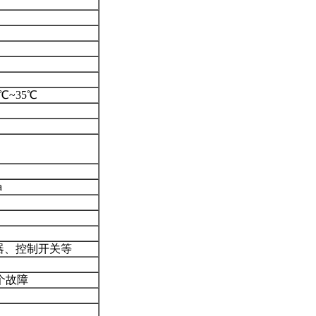
℃~35℃
a
器、控制开关等
个故障