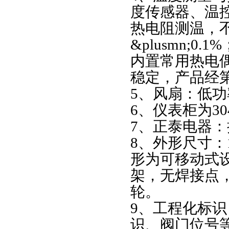
度传感器、温控
热电阻测温，
&plusmn;
内置常用热电
稳定，产品经
5、风扇：低
6、仪表柜为3
7、正泰电器
8、外形尺寸：1
形为可移动式
架，无焊接点
轮。
9、工程化标
识、阀门位号