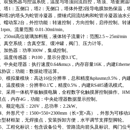
2、双预热器与控温系统，温度与塔顶回流自控，塔顶、塔釜测温
3、塔1：五侧口，塔2：无侧口，塔体外壁2段导电膜加热保温，
1和塔2的塔头为蛇管冷凝器，摆锤式回流结构和蛇管冷凝器油水
4、蠕动泵2台，外控功能：转速控制，方向控制，启停控制。转速范围
.1rpm。流量范围: 0.01-30ml/min。
5、250ml高位玻璃加料瓶，液体转子流量计：范围2.5～25ml/min
6、真空系统：含真空泵、缓冲罐，阀门、压力计等。
7、加热器：功率300W，集成控制。
8、温度传感器：Pt100，显示分度0.1℃。
、中央处理器：执行速度0.64&mu;s，内存容量16K，内建Ethernet支持M
讯协议；功能：数据处理运算。
10、模拟量模块：高达16位分辨率，总和精度&plusmn;0.5%，内
11、温度模块：分辨率0.1℃，精度0.5%，内建RS485通讯模式。
12、采用一体机平板触摸电脑，全程数字化触摸屏控制操作。HMI
摸点，内存4G，功能：中央处理器数据显示控制。
13、额定电压：220V，总功率：2.2kW。
14、外形尺寸：1500×550×2300mm（长×宽×高），外形为
金型材框架，无焊接点，安装拆卸方便，水平调节支撑型脚轮。
15、工程化标识：包含设备位号、管路流向箭头及标识、阀门位