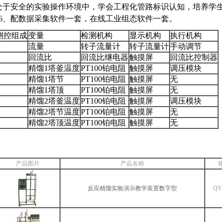
处于安全的实验操作环境中，学会工程化管路标识认知，培养学
16、配数据采集软件一套，在线工业组态软件一套。
测控组成
变量
检测机构
显示机构
执行机构
流量
转子流量计
转子流量计
手动调节
回流比
回流比继电器
触摸屏
回流比控制器
精馏1塔釜温度
PT100铂电阻
触摸屏
调压模块
精馏1塔节
PT100铂电阻
触摸屏
无
精馏1塔顶
PT100铂电阻
触摸屏
无
精馏2塔釜温度
PT100铂电阻
触摸屏
调压模块
精馏2塔节温度
PT100铂电阻
触摸屏
无
精馏2塔顶温度
PT100铂电阻
触摸屏
无
产品图片
产品名称
反应精馏实验演示教学装置数字型
QY