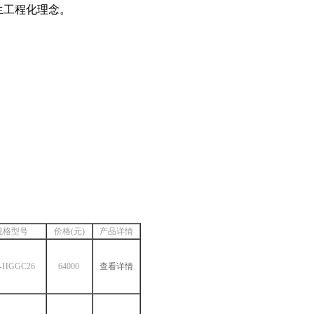
生工程化理念。
规格型号
价格(元)
产品详情
-HGGC26
64000
查看详情