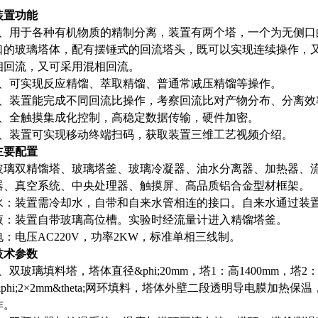
装置功能
1、用于各种有机物质的精制分离，装置有两个塔，一个为无侧口
口的玻璃塔体，配有摆锤式的回流塔头，既可以实现连续操作，
相回流，又可采用混相回流。
2、可实现反应精馏、萃取精馏、普通常减压精馏等操作。
3、装置能完成不同回流比操作，考察回流比对产物分布、分离效
4、全触摸集成化控制，高稳定数据传输，硬件加密。
5、装置可实现移动终端扫码，获取装置三维工艺视频介绍。
主要配置
玻璃双精馏塔、玻璃塔釜、玻璃冷凝器、油水分离器、加热器、
器、真空系统、中央处理器、触摸屏、高品质铝合金型材框架。
水：装置需冷却水，自带和自来水管相连的接口。自来水通过装
液：装置自带玻璃高位槽。实验时经流量计进入精馏塔釜。
电：电压AC220V，功率2KW，标准单相三线制。
技术参数
1、双玻璃填料塔，塔体直径&phi;20mm，塔1：高1400mm，塔2
&phi;2×2mm&theta;网环填料，塔体外壁二段透明导电膜加热保
作。