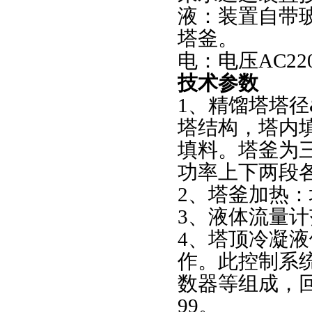
液：装置自带
塔釜。
电：电压AC2
技术参数
1、精馏塔塔径&
塔结构，塔内填装3
填料。塔釜为
功率上下两段各3
2、塔釜加热：
3、液体流量计范围
4、塔顶冷凝
作。此控制系
数器等组成，回流
99。