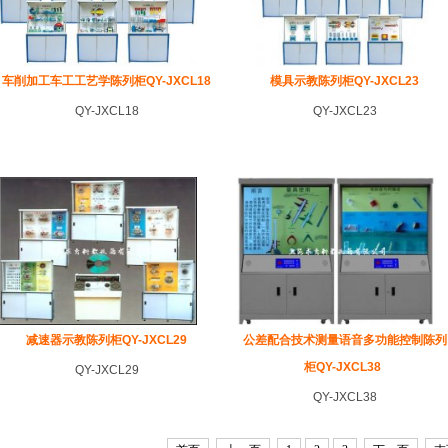
车削加工车工工艺学陈列柜QY-JXCL18
模具示教陈列柜QY-JXCL23
QY-JXCL18
QY-JXCL23
减速器示教陈列柜QY-JXCL29
公差配合技术测量语音多功能控制陈列
柜QY-JXCL38
QY-JXCL29
QY-JXCL38