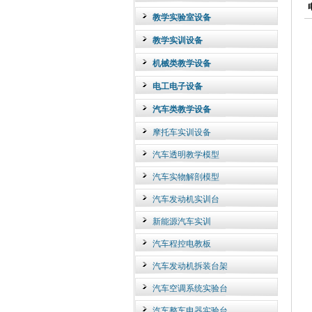
教学实验室设备
教学实训设备
机械类教学设备
电工电子设备
汽车类教学设备
摩托车实训设备
汽车透明教学模型
汽车实物解剖模型
汽车发动机实训台
新能源汽车实训
汽车程控电教板
汽车发动机拆装台架
汽车空调系统实验台
汽车整车电器实验台