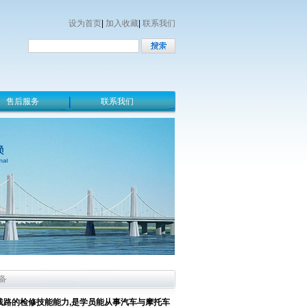
设为首页
|
加入收藏
|
联系我们
售后服务
联系我们
备
线路的检修技能能力,是学员能从事汽车与摩托车