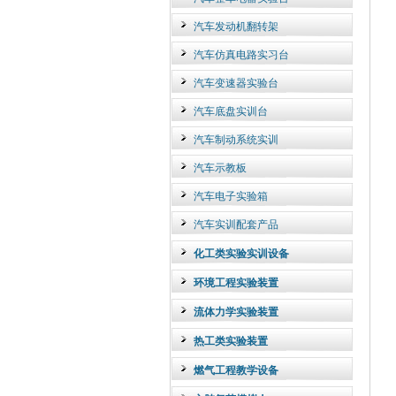
汽车发动机翻转架
汽车仿真电路实习台
汽车变速器实验台
汽车底盘实训台
汽车制动系统实训
汽车示教板
汽车电子实验箱
汽车实训配套产品
化工类实验实训设备
环境工程实验装置
流体力学实验装置
热工类实验装置
燃气工程教学设备