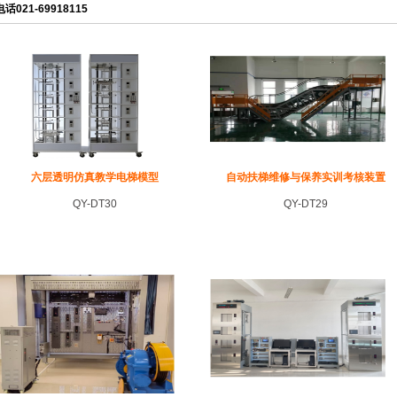
电话021-69918115
六层透明仿真教学电梯模型
自动扶梯维修与保养实训考核装置
QY-DT30
QY-DT29