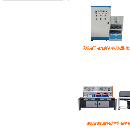
高级电工电拖实训考核装置(柜
电机拖动及控制技术实验平