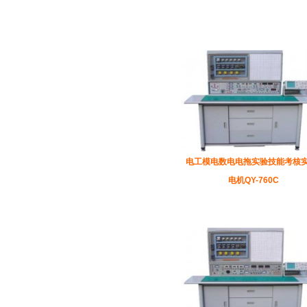
电工模电数电电拖实验技能考核
电机QY-760C