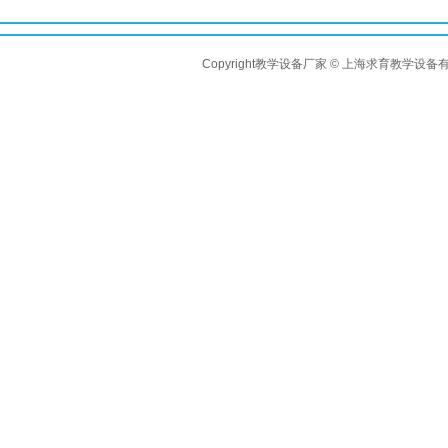
Copyright教学设备厂家 © 上海求育教学设备有限公司 A