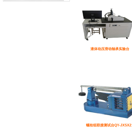
液体动压滑动轴承实验台
螺栓组联接测试台QY-JXSX2