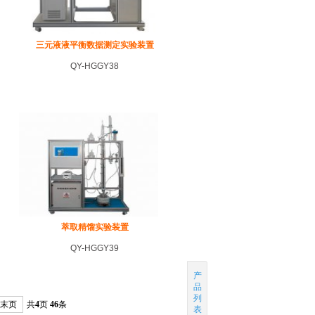
三元液液平衡数据测定实验装置
QY-HGGY38
萃取精馏实验装置
QY-HGGY39
产
品
列
末页
共
4
页
46
条
表