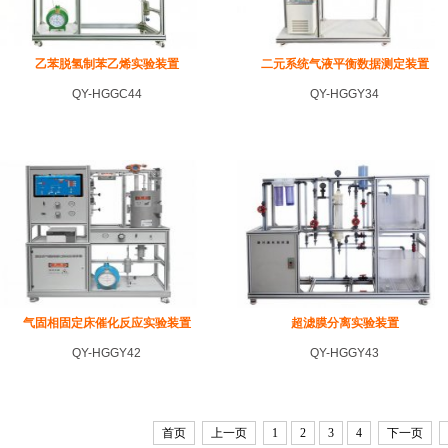
乙苯脱氢制苯乙烯实验装置
二元系统气液平衡数据测定装置
QY-HGGC44
QY-HGGY34
气固相固定床催化反应实验装置
超滤膜分离实验装置
QY-HGGY42
QY-HGGY43
首页
上一页
1
2
3
4
下一页