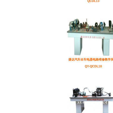
QCDL13
捷达汽车全车电器电路维修教学
QY-QCDL10