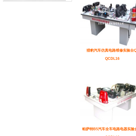
猎豹汽车仿真电路维修实验台Q
QCDL16
帕萨特B5汽车全车电路电器实验台