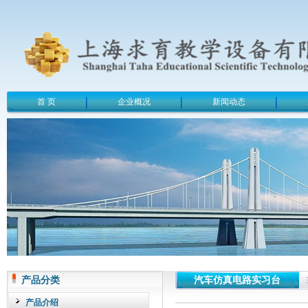
首 页
企业概况
新闻动态
产品分类
汽车仿真电路实习台
产品介绍