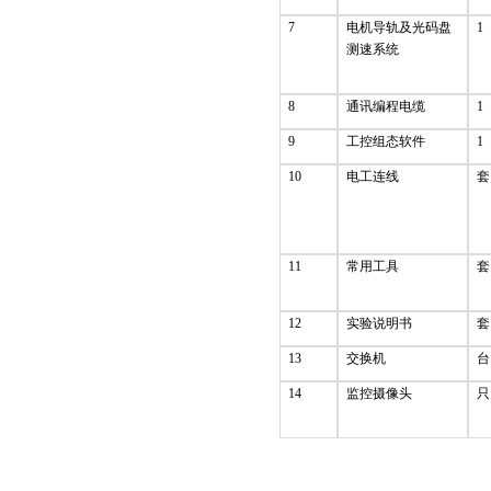
7
电机导轨及光码盘
1
测速系统
8
通讯编程电缆
1
9
工控组态软件
1
10
电工连线
套
11
常用工具
套
12
实验说明书
套
13
交换机
台
14
监控摄像头
只