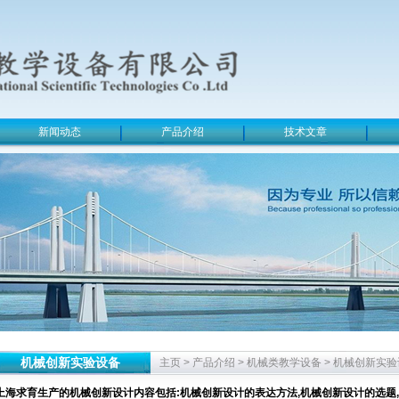
新闻动态
产品介绍
技术文章
机械创新实验设备
主页
>
产品介绍
>
机械类教学设备
>
机械创新实验
上海求育生产的机械创新设计内容包括:机械创新设计的表达方法,机械创新设计的选题,