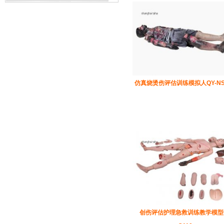
仿真烧烫伤评估训练模拟人QY-NS1
创伤评估护理急救训练教学模型Q