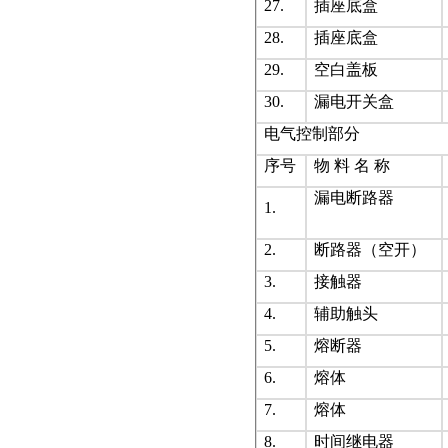
27.
插座底盒
28.
插座底盒
29.
空白盖板
30.
漏电开关盒
电气控制部分
序号
物 料 名 称
漏电断路器
1.
2.
断路器（空开）
3.
接触器
4.
辅助触头
5.
熔断器
6.
熔体
7.
熔体
8.
时间继电器