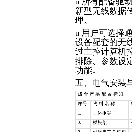
u 所有配备驱
新型无线数据
理。
u 用户可选择通
设备配套的无
过主控计算机
排除、参数设
功能。
五、电气安装
成 套 产 品 配 置 标 准
序号
物 料 名 称
1.
主体框架
2.
模块架
3.
机床电路考核柜