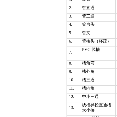
2.
管直通
3.
管三通
4.
管弯头
5.
管夹
6.
管接头（杯疏）
PVC 线槽
7.
8.
槽角弯
9.
槽外角
10.
槽三通
11.
槽内角
12.
中小三通
线槽异径直通槽
13.
大小接