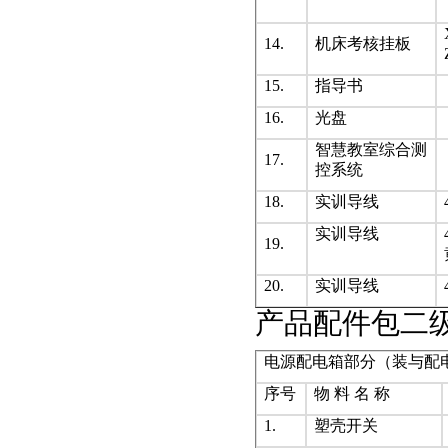
14.
机床考核挂板
15.
指导书
16.
光盘
智慧教室综合测
17.
控系统
18.
实训导线
实训导线
19.
20.
实训导线
产品配件包二
电源配电箱部分（装与配
序号
物 料 名 称
1.
塑壳开关