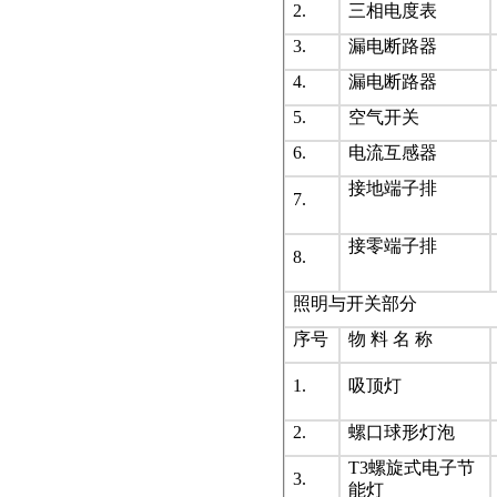
2.
三相电度表
3.
漏电断路器
4.
漏电断路器
5.
空气开关
6.
电流互感器
接地端子排
7.
接零端子排
8.
照明与开关部分
序号
物 料 名 称
1.
吸顶灯
2.
螺口球形灯泡
T3螺旋式电子节
3.
能灯