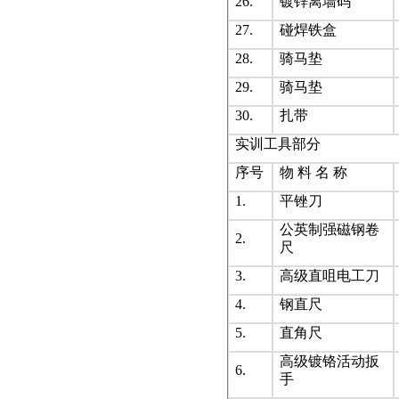
26.
镀锌离墙码
27.
碰焊铁盒
28.
骑马垫
29.
骑马垫
30.
扎带
实训工具部分
序号
物 料 名 称
1.
平锉刀
公英制强磁钢卷
2.
尺
3.
高级直咀电工刀
4.
钢直尺
5.
直角尺
高级镀铬活动扳
6.
手