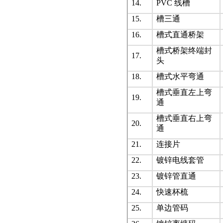
14.
PVC 线槽
15.
槽三通
16.
槽式直通桥架
槽式桥架终端封
17.
头
18.
槽式水平弯通
槽式垂直左上弯
19.
通
槽式垂直右上弯
20.
通
21.
连接片
22.
镀锌电线套管
23.
镀锌管直通
24.
快速杯梳
25.
单边管码