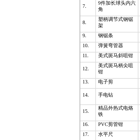
9件加长球头内六
7.
角
塑柄调节式钢锯
8.
架
9.
钢锯条
10.
弹簧弯管器
11.
美式斑马斜咀钳
美式斑马柄尖咀
12.
钳
13.
电子剪
14.
手电钻
精品外热式电烙
15.
铁
16.
PVC剪管钳
17.
水平尺