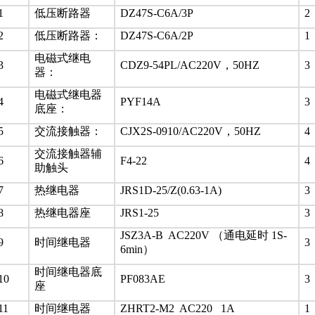
1
低压断路器
DZ47S-C6A/3P
2
2
低压断路器：
DZ47S-C6A/2P
1
电磁式继电
3
CDZ9-54PL/AC220V，50HZ
3
器：
电磁式继电器
4
PYF14A
3
底座：
5
交流接触器：
CJX2S-0910/AC220V，50HZ
4
交流接触器辅
6
F4-22
4
助触头
7
热继电器
JRS1D-25/Z(0.63-1A)
3
8
热继电器座
JRS1-25
3
JSZ3A-B AC220V （通电延时 1S-
9
时间继电器
3
6min）
时间继电器底
10
PF083AE
3
座
11
时间继电器
ZHRT2-M2 AC220 1A
1