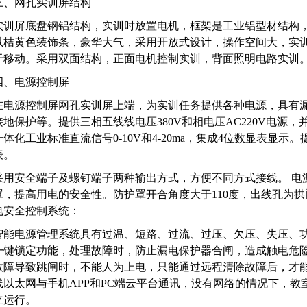
三、网孔实训屏结构
实训屏底盘钢铝结构，实训时放置电机，框架是工业铝型材结构
以桔黄色装饰条，豪华大气，采用开放式设计，操作空间大，实训
于移动。采用双面结构，正面电机控制实训，背面照明电路实训
四、电源控制屏
在电源控制屏网孔实训屏上端，为实训任务提供各种电源，具有
接地保护等。提供三相五线线电压380V和相电压AC220V电源
一体化工业标准直流信号0-10V和4-20ma，集成4位数显表显示。
表。
采用安全端子及螺钉端子两种输出方式，方便不同方式接线。 电
罩，提高用电的安全性。防护罩开合角度大于110度，出线孔为
电安全控制系统：
智能电源管理系统具有过温、短路、过流、过压、欠压、失压、功
一键锁定功能，处理故障时，防止漏电保护器合闸，造成触电危
故障导致跳闸时，不能人为上电，只能通过远程清除故障后，才能
线以太网与手机APP和PC端云平台通讯，没有网络的情况下，
立运行。