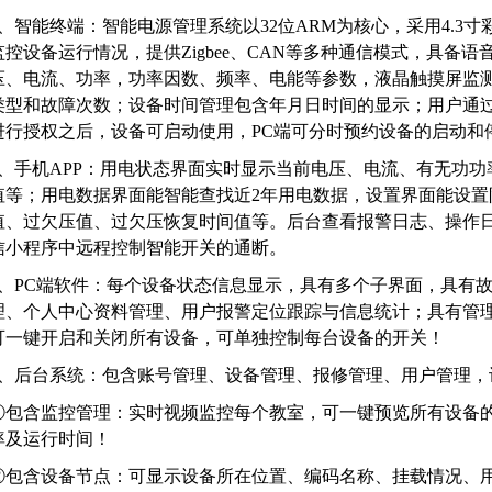
1、智能终端：智能电源管理系统以32位ARM为核心，采用4.3
监控设备运行情况，提供Zigbee、CAN等多种通信模式，具备
压、电流、功率，功率因数、频率、电能等参数，液晶触摸屏监
类型和故障次数；设备时间管理包含年月日时间的显示；用户通过
进行授权之后，设备可启动使用，PC端可分时预约设备的启动和
2、手机APP：用电状态界面实时显示当前电压、电流、有无功
值等；用电数据界面能智能查找近2年用电数据，设置界面能设置
值、过欠压值、过欠压恢复时间值等。后台查看报警日志、操作
信小程序中远程控制智能开关的通断。
3、PC端软件：每个设备状态信息显示，具有多个子界面，具有
理、个人中心资料管理、用户报警定位跟踪与信息统计；具有管
可一键开启和关闭所有设备，可单独控制每台设备的开关！
4、后台系统：包含账号管理、设备管理、报修管理、用户管理，
①包含监控管理：实时视频监控每个教室，可一键预览所有设备
率及运行时间！
②包含设备节点：可显示设备所在位置、编码名称、挂载情况、