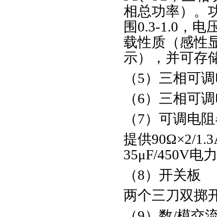
相总功率）。功
围0.3-1.0
载性质（感性显
示），并可存
（5）三相可调电
（6）三相可调电
（7）可调电
提供90Ω×2/1
35μF/450V
（8）开关板
两个三刀双掷
（9）数/模交