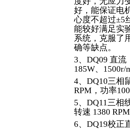
度好，无应力
好，能保证电
心度不超过±
能较好满足实
系统，克服了
确等缺点。
3、DQ09 直
185W、1500r/
4、DQ10三相
RPM，功率10
5、DQ11三相
转速 1380 R
6、DQ19校正直