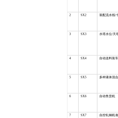
2
SX2
装配流水线/
3
SX3
水塔水位/天
4
SX4
自动送料装车
5
SX5
多种液体混
6
SX6
自动售货机
7
SX7
自控轧钢机/