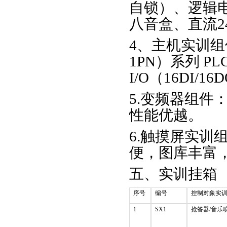
自锁）、逻辑
八音盒、直流2
4、主机实训组件：
1PN）系列 P
I/O（16DI/1
5.变频器组件
性能优越。
6.触摸屏实训
便，图库丰富
五、实训挂箱
序号
编号
控制对象实
1
SX1
抢答器/音乐