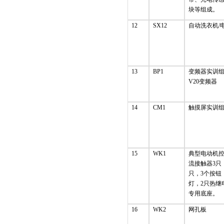
块等组成。
12
SX12
自动洗衣机/
13
BP1
变频器实训
V20变频器
14
CM1
触摸屏实训组
15
WK1
典型电动机
流接触器3只
只，3个按钮
灯，2只热继
专用底座。
16
WK2
网孔板