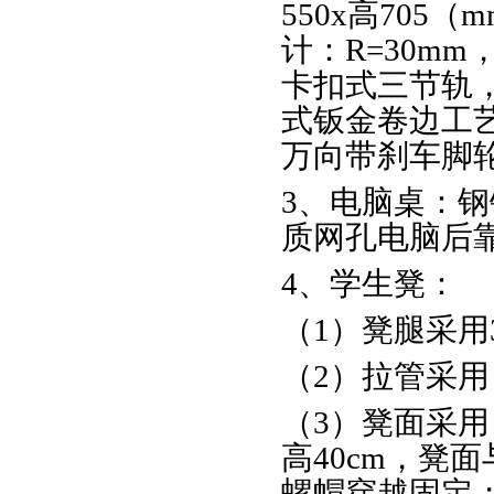
550x高705
计：R=30mm
卡扣式三节轨，
式钣金卷边工
万向带刹车脚
3、电脑桌：
质网孔电脑后
4、学生凳：
（1）凳腿采用30
（2）拉管采用 3
（3）凳面采用 
高40cm，凳
螺帽穿越固定