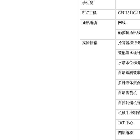
学生凳
PLC主机
CPU1511C-1
通讯电缆
网线
触摸屏通讯
实验挂箱
抢答器/音乐
装配流水线/
水塔水位/天
自动送料装车
多种液体混
自动售货机
自控轧钢机/
机械手控制/
加工中心
四层电梯