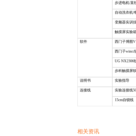
步进电机/直
自动洗衣机/
变频器实训挂箱
触摸屏实验箱 
软件
西门子博图V
西门子winc
UG NX230
步科触摸屏
说明书
实验指导
连接线
实验连接线5
15cm自锁线
相关资讯