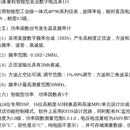
(4)多量程智能型直流数字电流表1只
采用智能型工业级一体式48*96系列仪表，故障率低，能对直流
5A，精度0.5级。
（五）功率函数信号发生器及频率计
（1）采用直接数字频率合成（DDS）产生高精度正弦波，方波和
出频率、波形，衰减值。
（2）频率范围: 0.1HZ~2MHz。
（4）正弦波输出具有20db衰减。
（5）方波占空比可调, 调节范围：1%-99%调节；方波和三角波采
（6）频率计最高测量范围50MHz。
（六）智能型功率、功率因数表1个
由24位专用DSP、16位高精度AD转换器和高速MPU单元设计
对话功能控制模式。软件上采用RTOS设计思路，同时配有PC监
精度为1.0级，功率因数测量范围0.3-1.0，电压电流量程为450
显示"L"，容性显示"C"，纯电阻不显示），并可存储测量数据，