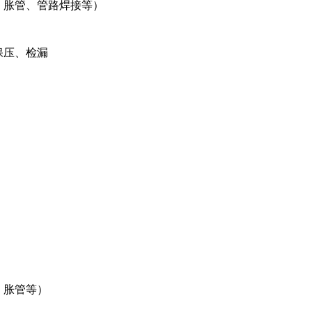
、胀管、管路焊接等）
保压、检漏
、胀管等）