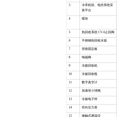
3
冷库机组、电控系统安
装平台
4
模块
5
热回收系统 CV-6止回阀
6
不锈钢热回收水箱
7
管路固定板
8
电磁阀
9
冷媒回收机
10
冷媒回收瓶
11
数字真空计
12
加液管小球阀
13
冷媒电子秤
14
径向压力表
15
接触式测温仪