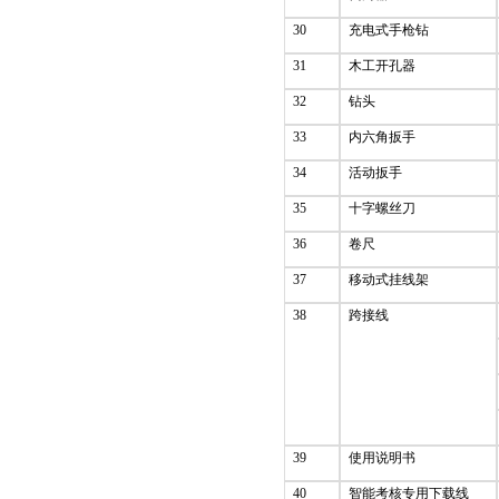
30
充电式手枪钻
31
木工开孔器
32
钻头
33
内六角扳手
34
活动扳手
35
十字螺丝刀
36
卷尺
37
移动式挂线架
38
跨接线
39
使用说明书
40
智能考核专用下载线