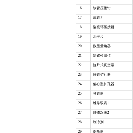
16
软管压接钳
17
裁管刀
18
洛克环压接钳
19
水平尺
20
数显量角器
21
冷媒检漏仪
22
旋片式真空泵
23
胀管扩孔器
24
偏心型扩孔器
25
弯管器
26
维修双表1
27
维修双表2
28
制冷剂
29
倒角器