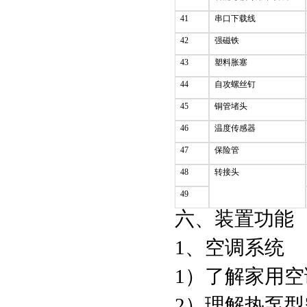
41
串口下载线
42
强磁铁
43
塑料胀塞
44
自攻螺丝钉
45
铜管堵头
46
温度传感器
47
保险管
48
转接头
49
六、装置功能
1、空调系统
1）了解家用
2）理解热泵