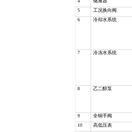
4
储液器
5
工况换向阀
6
冷却水系统
7
冷冻水系统
8
乙二醇泵
9
全铜手阀
10
高低压表