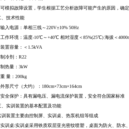
4.可模拟故障设置，学生根据工艺分析故障可能产生的原因，确
二、技术性能
1.输入电源：单相三线～220V±10% 50Hz
2.工作环境：温度-10℃～+40℃ 相对湿度＜85%(25℃) 海拔＜4000
3.装置容量：＜1.5kVA
4.制冷剂：R22
5.制热量：3kW
.重 量：200kg
.外形尺寸（大约）：180cm×73cm×164cm
8.安全保护：具有漏电压、漏电流保护装置，安全符合国家标准
三、实训装置的基本配置及功能
实训装置主要由控制屏、实训桌、热泵机组等组成
1.实训桌:实训桌采用铁质双层亚光密纹喷塑，桌面为防火、防水