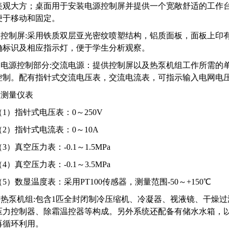
美观大方；桌面用于安装电源控制屏并提供一个宽敞舒适的工作
便于移动和固定。
2.控制屏:采用铁质双层亚光密纹喷塑结构，铝质面板，面板上印
确标识及相应指示灯，便于学生分析观察。
3.电源控制部分:交流电源：提供控制屏以及热泵机组工作所需的
控制。配有指针式交流电压表，交流电流表，可指示输入电网电
4.测量仪表
（1）指针式电压表：0～250V
（2）指针式电流表：0～10A
（3）真空压力表：-0.1～1.5MPa
（4）真空压力表：-0.1～3.5MPa
（5）数显温度表：采用PT100传感器，测量范围-50～+150℃
5.热泵机组:包含1匹全封闭制冷压缩机、冷凝器、视液镜、干燥
压力控制器、除霜温控器等构成。另外系统还配备有储水水箱，
再循环利用。