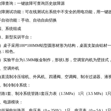
故障查询：一键故障可查询历史故障源
故障测试功能：可在线测试出系统中不安全的用电功能，用一键
手自动功能：手动、自动自由切换
四、系统组成
*1、新型实训平台：
1）桌子采用100*100MM铝型圆形材形为结构，桌面支架由铝
色：桔色。
2）实验平台为1.5MM板金制作，形状L形，空调室内机为壁挂
2、空调外机
由直流制冷压缩机、外风机、四通阀、空调阀、制冷过滤器、液
3、制冷制冷系统：
管路1套、制冷系统管路1套压力表（1.5MPa） 1只（3.5 MPa）1
4、电源模块：
包括漏电短路器，电压表（0～250V） 1只，电流表（0～5A）1