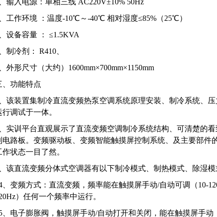
1、输入电源：单相三线 AC220V±10% 50Hz
2、工作环境 ：温度-10℃～-40℃ 相对湿度≤85%（25℃）
、设备容量 ： ≤1.5KVA
4、制冷剂： R410、
5、外形尺寸（大约）1600mm×700mm×1150mm
三、功能特点
1、该装置集制冷直流变频热泵空调系统原理安装、制冷系统、压
运行调试于一体。
2、实训平台直观展示了直流变频空调制冷系统结构、可清楚的看
制电路板。变频驱动板、变频智能触摸屏控制系统、及主要部件
工作状态一目了然。
3、该直流变频分体式空调器有以下制冷模式、制热模式、除湿模
*4、变频方式：直流变频，频率能在触摸屏手动/自动可调（10-12
120Hz）任何一个频率中运行。
*5、电子膨胀阀，触摸屏手动/自动打开和关闭，能在触摸屏手动，自