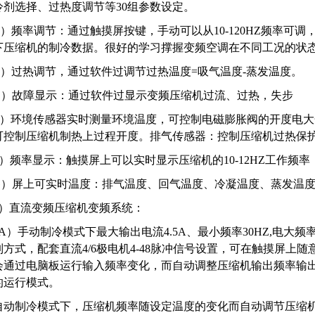
冷剂选择、过热度调节等30组参数设定。
B）频率调节：通过触摸屏按键，手动可以从10-120HZ频率可调，能
下压缩机的制冷数据。很好的学习撑握变频空调在不同工况的状
C）过热调节，通过软件过调节过热温度=吸气温度-蒸发温度。
D）故障显示：通过软件过显示变频压缩机过流、过热，失步
E）环境传感器实时测量环境温度，可控制电磁膨胀阀的开度电大开
可控制压缩机制热上过程开度。排气传感器：控制压缩机过热保
F）频率显示：触摸屏上可以实时显示压缩机的10-12HZ工作频率
G）屏上可实时温度：排气温度、回气温度、冷凝温度、蒸发温
2）直流变频压缩机变频系统：
*A）手动制冷模式下最大输出电流4.5A、最小频率30HZ,电大频
制方式，配套直流4/6极电机4-48脉冲信号设置，可在触摸屏上随
会通过电脑板运行输入频率变化，而自动调整压缩机输出频率输出电压
的运行模式。
自动制冷模式下，压缩机频率随设定温度的变化而自动调节压缩机频率