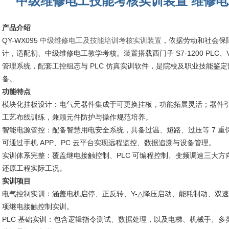
中级维修电工技能考核实训装置 维修电
产品介绍
QY-WX095
中级维修电工及技能培训考核实训装置
，依据劳动和社会保
计，适配初、中级维修电工教学考核。装置搭载西门子 S7-1200 PLC
管理系统，配套工控组态与 PLC 仿真实训软件，是院校及职业技能鉴
备。
功能特点
模块化挂板设计：电气元器件集成于可更换挂板，功能拓展灵活；器件
工艺布线训练，兼顾元件防护与操作规范培养。
智能电源管控：配备智慧用电安全系统，具备过温、短路、过压等 7 
可通过手机 APP、PC 云平台实现远程监控、数据追溯与设备管理。
实训体系完整：覆盖继电接触控制、PLC 可编程控制、变频调速三大方向
还原工程实际工况。
实训项目
电气控制实训：涵盖电机启停、正反转、Y-△降压启动、能耗制动、双速电机
项继电接触控制实训。
PLC 基础实训：包含逻辑指令测试、数据处理，以及电梯、机械手、多类机床