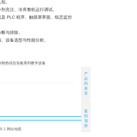
认知。
冷剂充注、冷库整机运行调试。
 PLC 程序、触摸屏界面、组态监控
诊断与排除。
拟、设备选型与性能分析。
冷制热综合实验系列教学设备
产
品
列
表
页
返
回
顶
部
号-1
网站地图