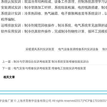
系统认知实训：双温冷库结构组成、设备工作原理、控制系统原理学习
安装调试实训：制冷管路加工钎焊、系统组装检漏、电控线路搭建、制
系统设计实训：冷库热回收、热气融霜、电子膨胀阀改造等系统设计，以及
程序编制。
运维排故实训：制冷剂规范回收操作，制冷系统、电气系统常见故障的
软件应用实训：制冷仿真软件操作，完成制冷剂物性计算、循环工况模
采暖通风系列实训装置
电气设备装调维修系列实训设备
制
上一篇：制冷与空调综合实训考核装置 制冷系统安装维修技能实训台
下一篇：电气安装与维修实训考核装置 维修电工技能实训考核装置
相关文章
教学设备厂家 © 上海求育教学设备有限公司 All rights reserved2017
沪ICP备17016831