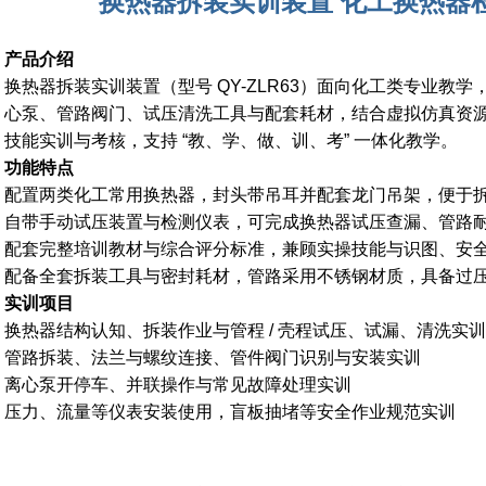
换热器拆装实训装置 化工换热器
产品介绍
换热器拆装实训装置
（型号 QY-ZLR63）面向化工类专业教
心泵、管路阀门、试压清洗工具与配套耗材，结合虚拟仿真资
技能实训与考核，支持 “教、学、做、训、考” 一体化教学。
功能特点
配置两类化工常用换热器，封头带吊耳并配套龙门吊架，便于
自带手动试压装置与检测仪表，可完成换热器试压查漏、管路
配套完整培训教材与综合评分标准，兼顾实操技能与识图、安
配备全套拆装工具与密封耗材，管路采用不锈钢材质，具备过
实训项目
换热器结构认知、拆装作业与管程 / 壳程试压、试漏、清洗实训
管路拆装、法兰与螺纹连接、管件阀门识别与安装实训
离心泵开停车、并联操作与常见故障处理实训
压力、流量等仪表安装使用，盲板抽堵等安全作业规范实训