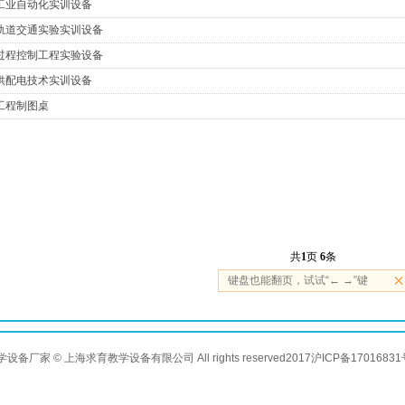
工业自动化实训设备
轨道交通实验实训设备
过程控制工程实验设备
供配电技术实训设备
工程制图桌
共
1
页
6
条
键盘也能翻页，试试“← →”键
教学设备厂家 © 上海求育教学设备有限公司 All rights reserved2017
沪ICP备17016831