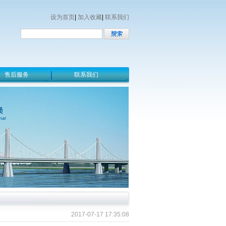
设为首页
|
加入收藏
|
联系我们
售后服务
联系我们
2017-07-17 17:35:08