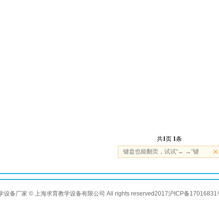
共
1
页
1
条
键盘也能翻页，试试“← →”键
教学设备厂家 © 上海求育教学设备有限公司 All rights reserved2017
沪ICP备17016831