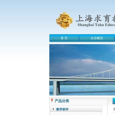
首 页
企业概况
产品分类
教学软件