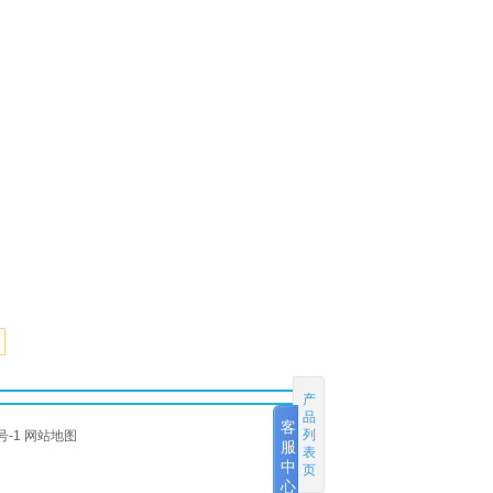
产
品
客
列
号-1
网站地图
服
表
中
页
心