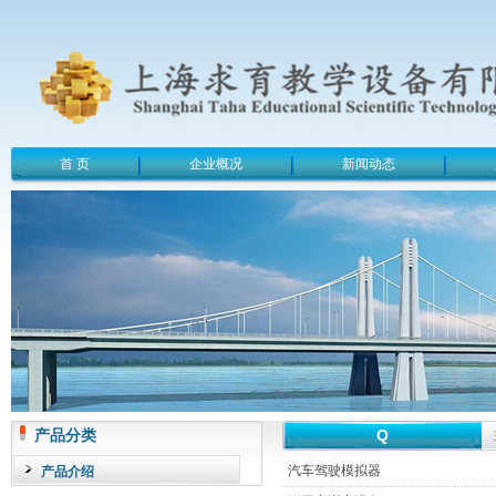
首 页
企业概况
新闻动态
产品分类
Q
汽车驾驶模拟器
产品介绍