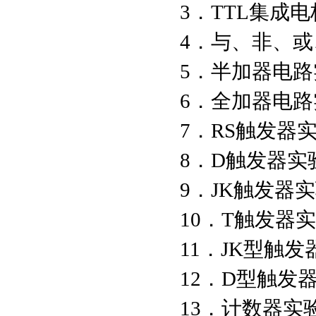
3．TTL集成
4．与、非
5．半加
6．全加
7．RS
8．D触
9．JK
10．T
11．JK型触
12．D型触
13．计