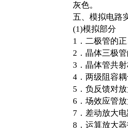
灰色。
五、模拟电路
(1)模拟部分
1．二极管
2．晶体三极
3．晶体管
4．两级阻容
5．负反馈对
6．场效
7．差动
8．运算放