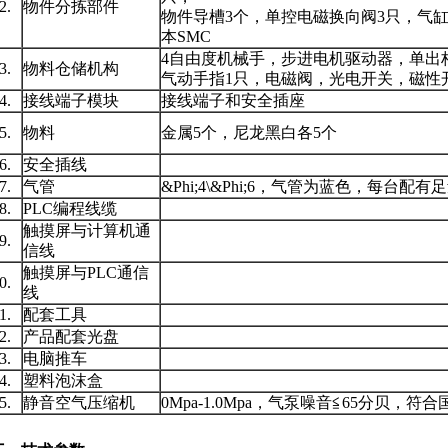
12.
物件分拣部件
物件导槽3个，单控电磁换向阀3只，气
本SMC
4自由度机械手，步进电机驱动器，单出
13.
物料仓储机构
气动手指1只，电磁阀，光电开关，磁性
14.
接线端子模块
接线端子和安全插座
15.
物料
金属5个，尼龙黑白各5个
16.
安全插线
17.
气管
&Phi;4\&Phi;6，气管为蓝色，每台配有
18.
PLC编程线缆
触摸屏与计算机通
19.
信线
触摸屏与PLC通信
20.
线
21.
配套工具
22.
产品配套光盘
23.
电脑推车
24.
塑料泡沫盒
25.
静音空气压缩机
0Mpa-1.0Mpa，气泵噪音≦65分贝，符