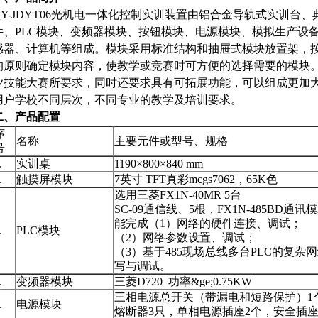
QY-JDYT06光机电一体化控制实训装置由铝合金导轨式实训台
件、PLC模块、变频器模块、按钮模块、电源模块、模拟生产设
感器、计算机等组成。模块采用标准结构和抽屉式模块放置架，
的原则确定模块内容，使教学或竞赛时可方便的选择需要的模块
业技能大赛所要求，同时还要求具有可拓展功能，可以组成更加
用户学校不同层次，不同专业的教学及培训要求。
二、产品配置
序
名称
主要元件或型号、规格
号
1.
实训桌
1190×800×840 mm
2.
触摸屏模块
7英寸 TFT真彩mcgs7062，65K色
选用三菱FX1N-40MR 5台
SC-09通信线、5根，FX1N-485BD通讯模
能完成（1）网络的硬件连接、调试；
3.
PLC模块
（2）网络参数设置、调试；
（3）基于485现场总线多台PLC的复杂
写与调试。
4.
变频器模块
三菱D720 功率&ge;0.75KW
三相电源总开关（带漏电和短路保护）1
5.
电源模块
熔断器3只，单相电源插座2个，安全插座