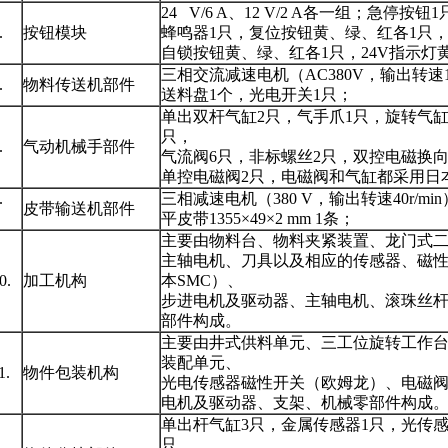
24 V/6 A、12 V/2 A各一组；急停按
6.
按钮模块
蜂鸣器1只，复位按钮黄、绿、红各1只
自锁按钮黄、绿、红各1只，24V指示灯
三相交流减速电机（AC380V，输出转速130
7.
物料传送机部件
送料盘1个，光电开关1只；
单出双杆气缸2只，气手爪1只，旋转气缸
只，
8.
气动机械手部件
气流阀6只，非标螺丝2只，双控电磁换向
单控电磁阀2只，电磁阀和气缸都采用日本
9.
三相减速电机（380 V，输出转速40r/mi
皮带输送机部件
平皮带1355×49×2 mm 1条；
主要由物料台、物料夹紧装置、龙门式
主轴电机、刀具以及相应的传感器、磁
10.
加工机构
本SMC）、
步进电机及驱动器、主轴电机、滚珠丝
部件构成。
主要由井式供料单元、三工位旋转工作
装配单元、
1.
物件包装机构
光电传感器磁性开关（欧姆龙）、电磁
电机及驱动器、支架、机械零部件构成
单出杆气缸3只，金属传感器1只，光传感
只，