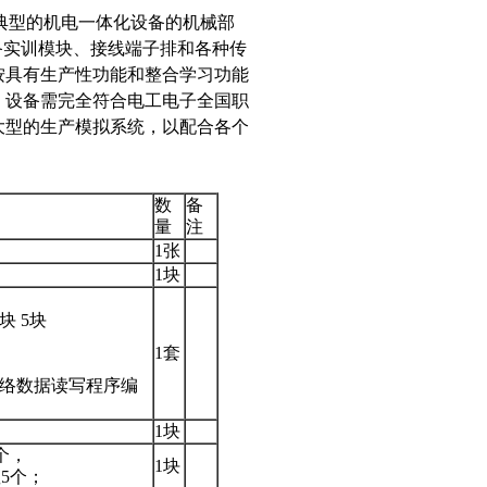
、典型的机电一体化设备的机械部
备实训模块、接线端子排和各种传
按具有生产性功能和整合学习功能
。设备需完全符合电工电子全国职
大型的生产模拟系统，以配合各个
数
备
量
注
1张
1块
块 5块
1套
网络数据读写程序编
1块
个，
1块
5个；