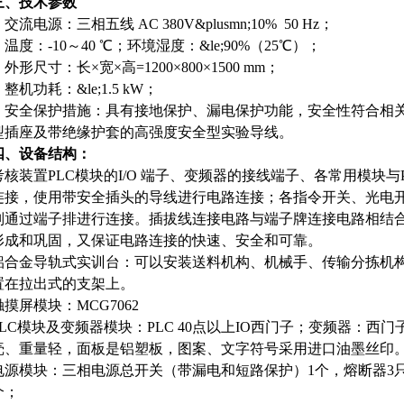
三、技术参数
. 交流电源：三相五线 AC 380V&plusmn;10% 50 Hz；
2. 温度：-10～40 ℃；环境湿度：&le;90%（25℃）；
. 外形尺寸：长×宽×高=1200×800×1500 mm；
. 整机功耗：&le;1.5 kW；
5. 安全保护措施：具有接地保护、漏电保护功能，安全性符合相
型插座及带绝缘护套的高强度安全型实验导线。
四、设备结构：
考核装置PLC模块的I/O 端子、变频器的接线端子、各常用模块
连接，使用带安全插头的导线进行电路连接；各指令开关、光电
则通过端子排进行连接。插拔线连接电路与端子牌连接电路相结
形成和巩固，又保证电路连接的快速、安全和可靠。
铝合金导轨式实训台：可以安装送料机构、机械手、传输分拣机构
置在拉出式的支架上。
触摸屏模块：MCG7062
PLC模块及变频器模块：PLC 40点以上IO西门子；变频器：
壳、重量轻，面板是铝塑板，图案、文字符号采用进口油墨丝印
电源模块：三相电源总开关（带漏电和短路保护）1个，熔断器3只
个；