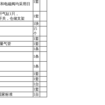
1套
缸和电磁阀均采用日
杆气缸1只，
1套
开关，仓储支架
1块
15
个
1套
足量气管
1套
1条
1条
1条
1套
1套
1台
1套
合国家标准
1台