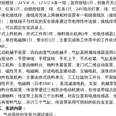
按钮模块：24 V/6 A、12 V/2 A各一组；急停按钮1只，转换
绿、红各1只，自锁按钮黄、绿、红各1只，24V指示灯黄、绿、红
一体化接线排：接线排壳体上两侧相对设置有一初级接线区（接
座）；接线端子与对应的安全插座通过导电弹性件连接；接线排
孔，可以固定在实训桌上。
井式上料机构：井式工件库1件，物料推出机构1件，光电传感器2
只，单控电磁阀1只，警示灯1只，主要完成将工件库中的工件依
SMC。
气动机械手装置：四自由度气动机械手，气缸及附属传感器选用S
由度动作，手臂伸缩、手臂旋转、手爪上下、手爪松紧。气缸及附
加工机构：主要由物料台、物料夹紧装置、龙门式二维运动装置
器、磁性开关、电磁阀、步进电机及驱动器、主轴电机、滚珠丝
物件包装机构：主要由井式供料单元、三工位旋转工作台、平面
磁性开关、电磁阀（日本SMC）、直流减速电机、支架、机械零
物料分拣装置：传送带通过三相异步电动机驱动，在传送带端点
检测物料；传送带上装有三个出料槽，对应位置有电感传感器、
装有推料气缸，共计三个气缸。传送带采用可拆卸的铝合金支架。
五、实训内容：
1、气动系统的安装与调试项目：