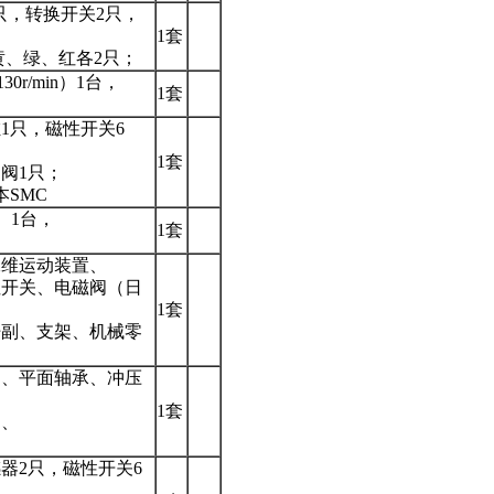
钮1只，转换开关2只，
，
1套
黄、绿、红各2只；
r/min）1台，
1套
1只，磁性开关6
1套
阀1只；
SMC
n）1台，
1套
二维运动装置、
性开关、电磁阀（日
1套
杆副、支架、机械零
台、平面轴承、冲压
1套
阀、
。
器2只，磁性开关6