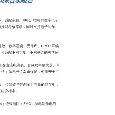
电综合实验台
备，适配高职、中职、技校的数字电子
与技能考核需求，同时支持电子制作、
放、数字逻辑、元件库、CPLD 可编
，可适配不同学制、不同基础的教学需
智能交直流电流表、音频功率放大器、单
丝 + 漏电开关双重保护，使用安全可
挂板、仪器架与带刹车万向轮的储存柜，
室建设标准。
40cm；绝缘电阻＞5MΩ；漏电动作电流