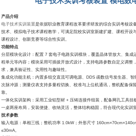
电子技术实训考核装置 模电数
产品介绍
电子技术实训装置
是依据职业教育课程改革要求研发的综合实训考核设
技术、模拟电子技术课程教学，可满足院校实训室新建扩建、课程开设
课程设计、创新竞赛等综合性实训。
功能特点
分层模块化设计：配置 7 套电子电路实训模块，覆盖晶体管放大、集成运
程单元等内容；模块采用可插拔开放式设计，支持电路参数自定义调整
求，兼具验证性、实用性与趣味性。
集成化功能主机：内置多组交直流可调电源、DDS 函数信号发生器、
次脉冲源；测量仪表支持多量程切换、校准与上位机通讯，整机配备保险
靠。
一体化实训架构：采用工业铝型材 + 压铸连接件组装，配备网孔工具
一桌两座布局，安装便捷、收纳灵活，整体结构稳固，符合现代化实训
技术参数
输入电源：单相三线；整机功率 1.0kW；外形尺寸 160cm×70cm×1
≤30mA。