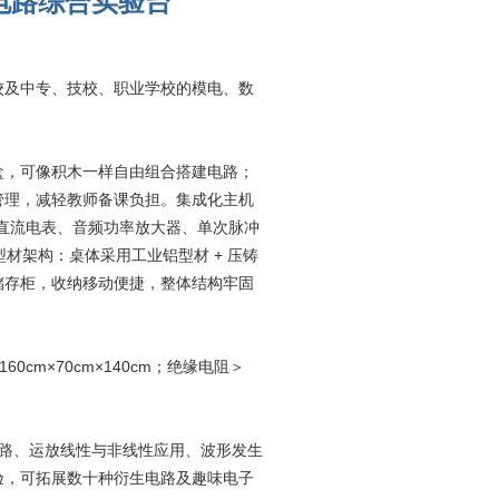
电路综合实验台
校及中专、技校、职业学校的模电、数
盒，可像积木一样自由组合搭建电路；
管理，减轻教师备课负担。集成化主机
交直流电表、音频功率放大器、单次脉冲
材架构：桌体采用工业铝型材 + 压铸
储存柜，收纳移动便捷，整体结构牢固
160cm×70cm×140cm；绝缘电阻＞
放大电路、运放线性与非线性应用、波形发生
验，可拓展数十种衍生电路及趣味电子