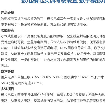
数电模电实训考核装置 数字模拟
产品介绍
数电模电实训考核装置
为数字、模拟电路二合一实训设备，适配高等院
电课程教学，是院校实验室新建、升级换代的理想实训装备。
功能特点
积木式搭建设计：桌面配备九孔万能插件板，配套独立封装的透明元件
元件盒透明可视、盒盖印电路图，压卡式结构拆装维修便捷，便于器材
功能：主机箱集成多组交直流可调电源、DDS 函数信号发生器、数字
源等，功能齐全；配备保险丝 + 漏电开关双重保护，使用安全。稳固铝型
连接件组装，一桌两座设计，台面承重强；配套带万向刹车轮的封闭式
美观。
技术参数
输入电源：单相三线 AC220V±10% 50Hz；整机功率 1.0kW；外形尺寸 
5MΩ；漏电动作电流≤30mA。
实训项目
模拟电路：覆盖半导体器件特性测试、单管 / 多级 / 负反馈 / 差动
电路、功率放大电路、整流滤波与稳压电源、晶闸管可控整流等基础实