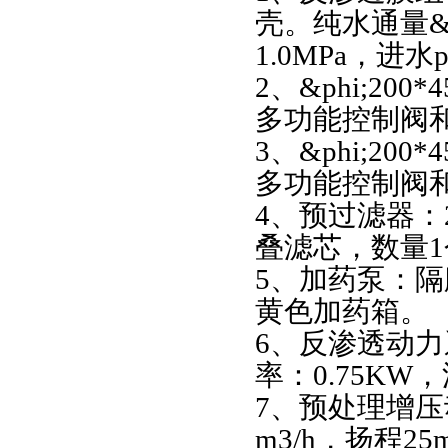
壳。纯水通量&g
1.0MPa，进
2、&phi;2
多功能控制阀
3、&phi;2
多功能控制阀
4、预过滤器：
叠滤芯，数量1
5、加药泵：隔
黄色加药箱。
6、反渗透动
率：0.75KW，
7、预处理增压
m3/h，扬程25