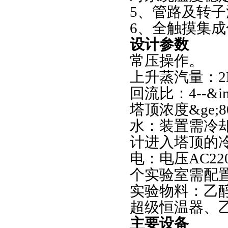
5、管路及转
6、全触摸集
设计参数
常压操作。
上升蒸汽量：2L
回流比：4--&in
塔顶浓度&ge;8
水：装置需冷
计进入塔顶的
电：电压AC2
个实验室需配置
实验物料：乙醇
超级恒温器、
主要设备