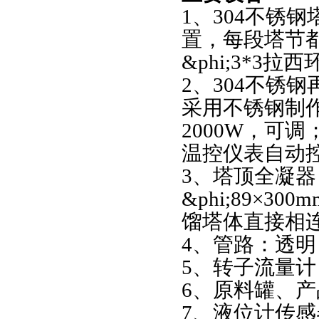
1、304不锈钢
置，每段塔节
&phi;3*3拉
2、304不锈
采用不锈钢制
2000W，可
温控仪表自动
3、塔顶全凝器
&phi;89×3
馏塔体直接相
4、管路：透明
5、转子流量计：
6、原料罐、产
7、液位计传感器