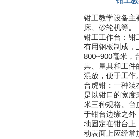
钳工教
钳工教学设备主
床、砂轮机等。
钳工工作台：钳
有用钢板制成，
800~900毫
具、量具和工件
混放，便于工作
台虎钳：一种装
是以钳口的宽度来
米三种规格。台
于钳台边缘之外
地固定在钳台上
动表面上应经常