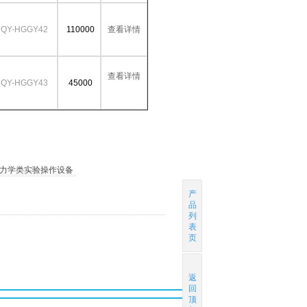
QY-HGGY42
110000
查看详情
查看详情
QY-HGGY43
45000
力学类实验操作设备
产
品
列
表
页
返
回
顶