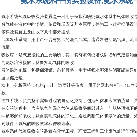
氨水系统相平衡实验设备,氨水系统
氨水系统气液吸收实验装置是一种用于模拟和研究氨水体系中气体吸收
解气体在液体中的溶解、传质和反应等基本原理，并为工业过程提供设
该实验装置主要由以下几个部分组成：
气体发生系统：用于产生含有氨气的混合气体。这通常包括氨气源、流
流量。
吸收塔：是气液接触的主要场所，其中装有填料或塔板以增加气液接触
的氨水溶液接触，从而实现气体的吸收。
液体循环系统：包括储液罐、泵和管路，用于将氨水溶液从储液罐输送
返回储液罐。
检测与分析系统：包括pH计、浓度计等仪表，用于监测和分析进出口气
数。
控制系统：负责整个实验过程的自动化控制，包括气体和液体的流量、
在实验过程中，含有氨气的混合气体从吸收塔底部进入，与从塔顶流下
中被溶解和吸收，从而实现气体的净化。通过调整气体和液体的流量、
同条件下氨气的吸收效率和传质速率。
氨水系统气液吸收实验装置在化学工程、环境工程和工业废气处理等领